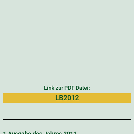
3 Ausgaben des Jahres 2008 - Der erste
Jahrgang des Landboten
Link zur PDF Datei:
LB2008
Start
Nachrichten
Kalender
Pilgern und Tourismus