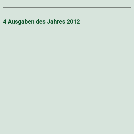
Link zur PDF Datei:
LB2010
6 Ausgaben des Jahres 2009
Link zur PDF Datei:
LB2009