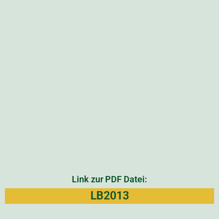
Link zur PDF Datei:
LB2012
1 Ausgabe des Jahres 2011
Link zur PDF Datei:
LB2011
6 Ausgaben des Jahres 2010