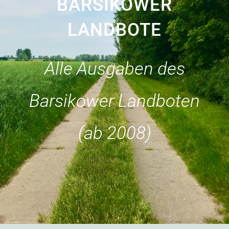
BARSIKOWER
LANDBOTE
Alle Ausgaben des
Barsikower Landboten
(ab 2008)